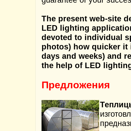
The present web-site d
LED lighting applicatio
devoted to individual s
photos) how quicker it 
days and weeks) and re
the help of LED lightin
Предложения
Теплиц
изготов
предназ