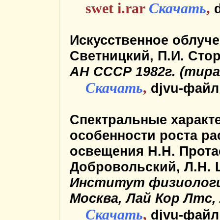
swet i.rar
Скачать
,
d
Искусственное облуче
Светницкий, П.И. Сто
АН СССР 1982г. (тираж
Скачать
,
djvu-файл
Спектральные характе
особенности роста ра
освещения
Н.Н. Протас
Добровольский, Л.Н. 
Институт физиологии
Москва, Лай Кор Лтс,
Скачать
,
djvu-файл