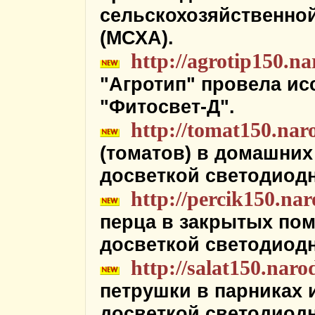
сельскохозяйственной
(МСХА).
http://agrotip150.na
"Агротип" провела и
"Фитосвет-Д".
http://tomat150.nar
(томатов) в домашних
досветкой светодиод
http://percik150.nar
перца в закрытых пом
досветкой светодиод
http://salat150.naro
петрушки в парниках 
досветкой светодиод