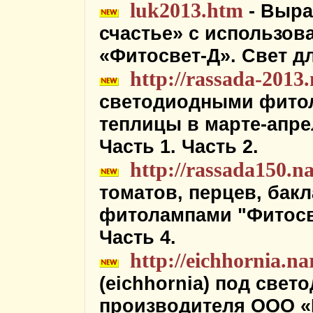
luk2013.htm
- Выра
счастье» с использо
«Фитосвет-Д». Свет д
http://rassada-2013
светодиодными фитол
теплицы в марте-апре
Часть 1. Часть 2.
http://rassada150.n
томатов, перцев, бак
фитолампами "Фитосвет
Часть 4.
http://eichhornia.na
(eichhornia) под све
производителя ООО «В