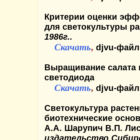
Критерии оценки эфф
для светокультуры р
1986г..
Скачать
,
djvu-файл
Выращивание салата 
светодиода
Скачать
,
djvu-файл
Светокультура растен
биотехнические осно
А.А. Шарупич В.П. Лис
издательство Сибир